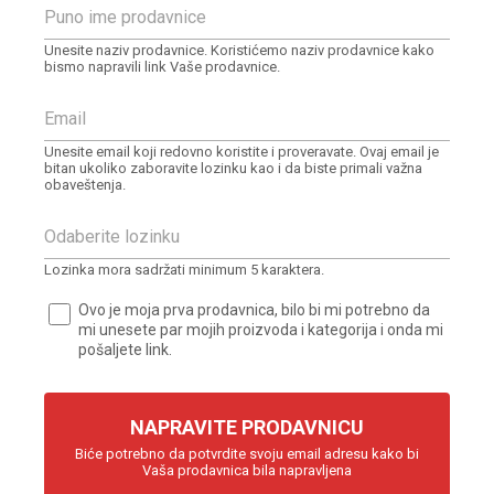
Unesite naziv prodavnice. Koristićemo naziv prodavnice kako
bismo napravili link Vaše prodavnice.
Unesite email koji redovno koristite i proveravate. Ovaj email je
bitan ukoliko zaboravite lozinku kao i da biste primali važna
obaveštenja.
Lozinka mora sadržati minimum 5 karaktera.
Ovo je moja prva prodavnica, bilo bi mi potrebno da
mi unesete par mojih proizvoda i kategorija i onda mi
pošaljete link.
NAPRAVITE PRODAVNICU
Biće potrebno da potvrdite svoju email adresu kako bi
Vaša prodavnica bila napravljena